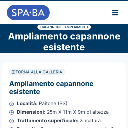
Salta
al
contenuto
CAPANNONI E AMPLIAMENTI
Ampliamento capannone
esistente
TORNA ALLA GALLERIA
Ampliamento capannone
esistente
Località:
Paitone (BS)
Dimensioni:
25m X 11m X 9m di altezza
Trattamento superficiale:
zincatura